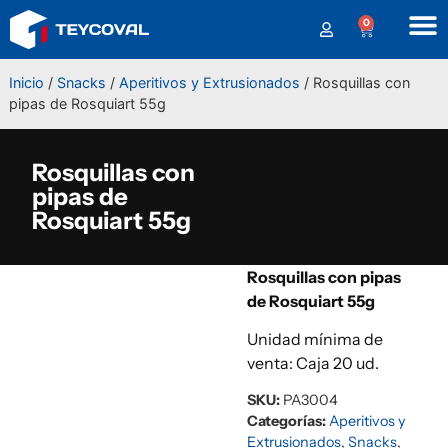
0
Inicio
/
Snacks
/
Aperitivos y Extrusionados
/ Rosquillas con
pipas de Rosquiart 55g
Rosquillas con
pipas de
Rosquiart 55g
Rosquillas con pipas
de Rosquiart 55g
Unidad mínima de
venta: Caja 20 ud.
SKU:
PA3004
Categorías:
Aperitivos y
Extrusionados
,
Snacks
,