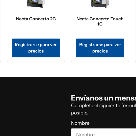
Necta Concerto 2C
Necta Concerto Touch
1C
Registrarse para ver
Registrarse para ver
precios
precios
Envíanos un mens
Completa el siguiente formu
posible.
Nombre