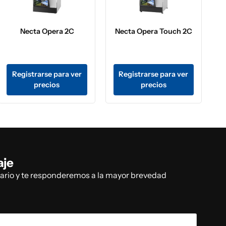
Necta Opera 2C
Necta Opera Touch 2C
Registrarse para ver
Registrarse para ver
precios
precios
aje
lario y te responderemos a la mayor brevedad