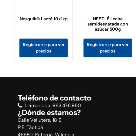
Nesquik® Lacté 10x1kg
NESTLÉ Leche
semidesnatada con
azúcar 500g
Registrarse para ver
Registrarse para ver
precios
precios
Teléfono de contacto
Llámanos al 963 476 960
¿Dónde estamos?
Calle Velluters, 18, 9,
P.E. Táctica
46980, Paterna, Valencia