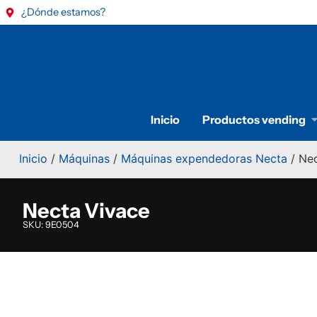
¿Dónde estamos?
Inicio
Productos vending
Inicio
/
Máquinas
/
Máquinas expendedoras Necta
/ Nec
Necta Vivace
SKU: 9E0504