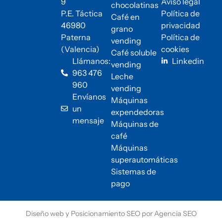
9
Aviso legal
chocolatinas
P.E. Táctica
Política de
Café en
46980
privacidad
grano
Paterna
Política de
vending
(Valencia)
cookies
Café soluble
Llámanos:
Linkedin
vending
963 476
Leche
960
vending
Envíanos
Máquinas
un
expendedoras
mensaje
Máquinas de
café
Máquinas
superautomáticas
Sistemas de
pago
Diseño web
y
Posicionamiento SEO
por
Agencia SEO