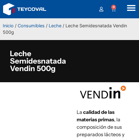
0
Inicio
/
Consumibles
/
Leche
/ Leche Semidesnatada Vendin
500g
Leche
Semidesnatada
Vendin 500g
La
calidad de las
materias primas
, la
composición de sus
preparados lácteos y