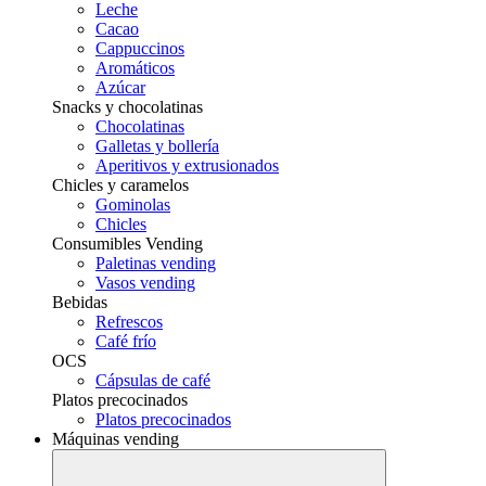
Leche
Cacao
Cappuccinos
Aromáticos
Azúcar
Snacks y chocolatinas
Chocolatinas
Galletas y bollería
Aperitivos y extrusionados
Chicles y caramelos
Gominolas
Chicles
Consumibles Vending
Paletinas vending
Vasos vending
Bebidas
Refrescos
Café frío
OCS
Cápsulas de café
Platos precocinados
Platos precocinados
Máquinas vending