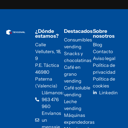
¿Dónde
Destacados
Sobre
estamos?
nosotros
Consumibles
Calle
Blog
vending
Velluters, 18,
Contacto
Snacks y
9
Aviso legal
chocolatinas
P.E. Táctica
Política de
Café en
46980
privacidad
grano
Paterna
Política de
vending
(Valencia)
cookies
Café soluble
Llámanos:
Linkedin
vending
963 476
Leche
960
vending
Envíanos
Máquinas
un
expendedoras
mensaje