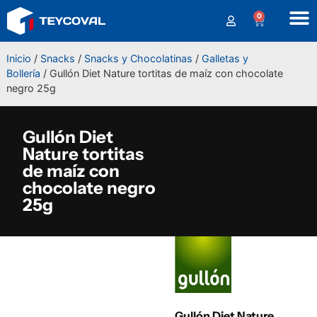
0
Inicio
/
Snacks
/
Snacks y Chocolatinas
/
Galletas y
Bollería
/ Gullón Diet Nature tortitas de maíz con chocolate
negro 25g
Gullón Diet
Nature tortitas
de maíz con
chocolate negro
25g
Gullón Diet Nature