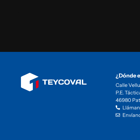
¿Dónde 
Calle Vellu
P.E. Táctic
46980 Pat
Lláman
Envían