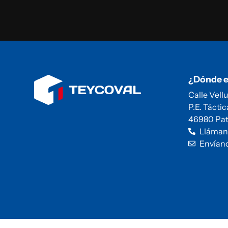
¿Dónde 
Calle Vellu
P.E. Táctic
46980 Pat
Lláman
Envían