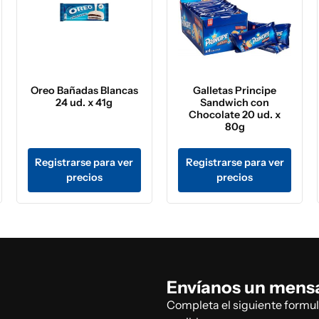
Oreo Bañadas Blancas
Galletas Principe
24 ud. x 41g
Sandwich con
Chocolate 20 ud. x
80g
Registrarse para ver
Registrarse para ver
precios
precios
Envíanos un mens
Completa el siguiente formu