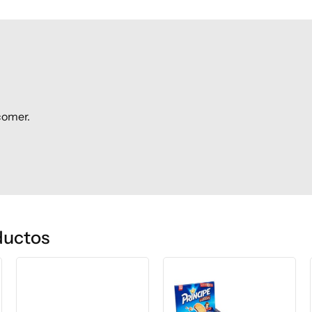
 comer.
ductos