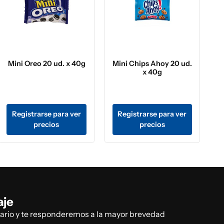
Mini Oreo 20 ud. x 40g
Mini Chips Ahoy 20 ud.
x 40g
Registrarse para ver
Registrarse para ver
precios
precios
aje
lario y te responderemos a la mayor brevedad