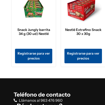
Snack Jungly barrita
Nestlé Extrafino Snack
34 g (30 ud) Nestlé
30 x 30g
Registrarse para ver
Registrarse para ver
precios
precios
Teléfono de contacto
Llámanos al 963 476 960