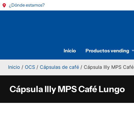
¿Dónde estamos?
Inicio
Productos vending
Inicio
/
OCS
/
Cápsulas de café
/ Cápsula Illy MPS Caf
Cápsula Illy MPS Café Lungo