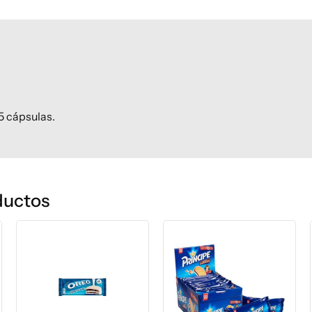
5 cápsulas.
ductos