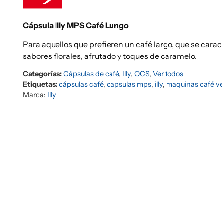
Cápsula Illy MPS Café Lungo
Para aquellos que prefieren un café largo, que se carac
sabores florales, afrutado y toques de caramelo.
Categorías:
Cápsulas de café
,
Illy
,
OCS
,
Ver todos
Etiquetas:
cápsulas café
,
capsulas mps
,
illy
,
maquinas café v
Marca:
Illy