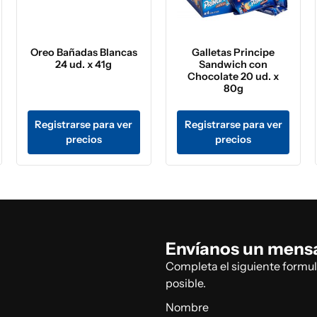
Oreo Bañadas Blancas
Galletas Principe
24 ud. x 41g
Sandwich con
Chocolate 20 ud. x
80g
Registrarse para ver
Registrarse para ver
precios
precios
Envíanos un mens
Completa el siguiente formu
posible.
Nombre