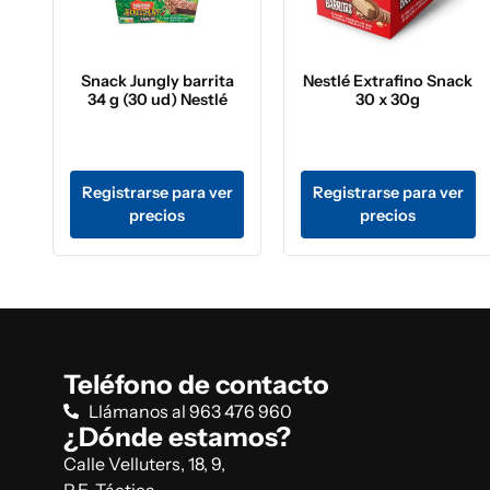
Snack Jungly barrita
Nestlé Extrafino Snack
34 g (30 ud) Nestlé
30 x 30g
Registrarse para ver
Registrarse para ver
precios
precios
Teléfono de contacto
Llámanos al 963 476 960
¿Dónde estamos?
Calle Velluters, 18, 9,
P.E. Táctica