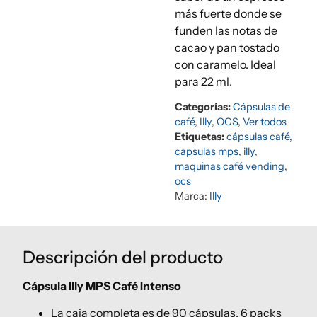
más fuerte donde se
funden las notas de
cacao y pan tostado
con caramelo. Ideal
para 22 ml.
Categorías:
Cápsulas de
café
,
Illy
,
OCS
,
Ver todos
Etiquetas:
cápsulas café
,
capsulas mps
,
illy
,
maquinas café vending
,
ocs
Marca:
Illy
Descripción del producto
Cápsula Illy MPS Café Intenso
La caja completa es de 90 cápsulas, 6 packs