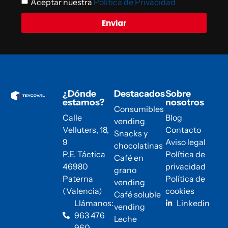
Aceptar nuestra
Política de Privacidad
Enviar
¿Dónde
Destacados
Sobre
estamos?
nosotros
Consumibles
Calle
Blog
vending
Velluters, 18,
Contacto
Snacks y
9
Aviso legal
chocolatinas
P.E. Táctica
Política de
Café en
46980
privacidad
grano
Paterna
Política de
vending
(Valencia)
cookies
Café soluble
Llámanos:
Linkedin
vending
963 476
Leche
960